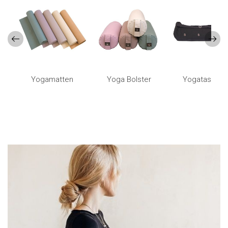
ay
Yogamatten
Yoga Bolster
Yogatasche