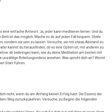
.
 eine einfache Antwort: Ja, jeder kann meditieren lernen. Und du
ett ist das möglich. Mache es dir auf jeden Fall bequem. Stelle
en, sondern sie sein zu lassen. Versuche, sie mit etwas Abstand zu
Später kannst du herausfinden, ob es eine Option ist, mit anderen zu
ehrer dir beibringen kann, wie du deine Meditation am besten mit
e unzählige Anleitungsvideos ansehen. Was spricht dich an? Womit
hen Start führen.
fe dich nicht, wenn du am Anfang keinen Erfolg hast. Die Essenz der
uf dem Weg zurückzukehren. Versuche, zu Beginn die folgenden
nd sehr wichtige Dinge, die sich für dich gut anfühlen müssen. Hast