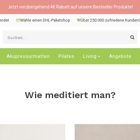
Jetzt vorübergehend 4€ Rabatt auf unsere Bestseller Produkte!
sendet
Wähle einen DHL-Paketshop
Über 250.000 zufriedene Kunden
V
d
P
n
Akupressurmatten
Pilates
Living
Angebote
o
u
u
d
Wie meditiert man?
v
E
a
D
d
E
z