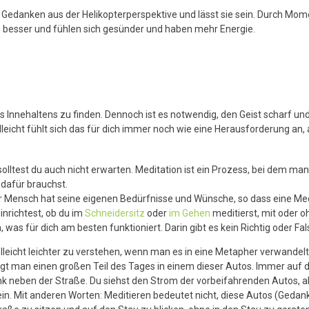
e Gedanken aus der Helikopterperspektive und lässt sie sein. Durch Mom
en besser und fühlen sich gesünder und haben mehr Energie.
 Innehaltens zu finden. Dennoch ist es notwendig, den Geist scharf u
icht fühlt sich das für dich immer noch wie eine Herausforderung an, ab
lltest du auch nicht erwarten. Meditation ist ein Prozess, bei dem man 
 dafür brauchst.
 Jeder Mensch hat seine eigenen Bedürfnisse und Wünsche, so dass eine
inrichtest, ob du im
Schneidersitz
oder
im Gehen
meditierst, mit oder o
as für dich am besten funktioniert. Darin gibt es kein Richtig oder Fal
elleicht leichter zu verstehen, wenn man es in eine Metapher verwandelt
bringt man einen großen Teil des Tages in einem dieser Autos. Immer a
nk neben der Straße. Du siehst den Strom der vorbeifahrenden Autos, ab
sein. Mit anderen Worten: Meditieren bedeutet nicht, diese Autos (Gedan