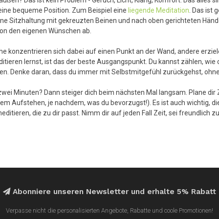
eine bequeme Position. Zum Beispiel eine
liegende Meditation
. Das ist
ne Sitzhaltung mit gekreuzten Beinen und nach oben gerichteten Händen 
 von den eigenen Wünschen ab.
e konzentrieren sich dabei auf einen Punkt an der Wand, andere erziel
itieren lernst, ist das der beste Ausgangspunkt. Du kannst zählen, wi
n. Denke daran, dass du immer mit Selbstmitgefühl zurückgehst, ohne f
r zwei Minuten? Dann steiger dich beim nächsten Mal langsam. Plane dir 
dem Aufstehen, je nachdem, was du bevorzugst!). Es ist auch wichtig, d
ditieren, die zu dir passt. Nimm dir auf jeden Fall Zeit, sei freundlich 
Abonniere unseren Newsletter und erhalte 5% Rabatt
Verpasse nicht die personalisierten Angebote, Rabatte und coole Promotionen!