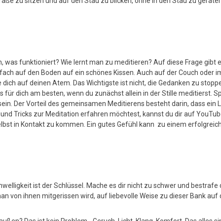
Straße zu sitzen und auf den Stau zu blicken, ohne in den Stau zu geraten
as funktioniert? Wie lernt man zu meditieren? Auf diese Frage gibt es
ach auf den Boden auf ein schönes Kissen. Auch auf der Couch oder im B
 dich auf deinen Atem. Das Wichtigste ist nicht, die Gedanken zu stopp
es für dich am besten, wenn du zunächst allein in der Stille meditierst. 
ein. Der Vorteil des gemeinsamen Meditierens besteht darin, dass ein L
nd Tricks zur Meditation erfahren möchtest, kannst du dir auf YouTub
 selbst in Kontakt zu kommen. Ein gutes Gefühl kann zu einem erfolgreic
schwelligkeit ist der Schlüssel. Mache es dir nicht zu schwer und bestra
man von ihnen mitgerissen wird, auf liebevolle Weise zu dieser Bank a
ußen? Das ist kein Problem - Geruch, Licht, Klang, Komfort. Das alles si