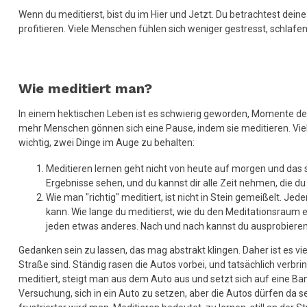
Wenn du meditierst, bist du im Hier und Jetzt. Du betrachtest dein
profitieren. Viele Menschen fühlen sich weniger gestresst, schlaf
Wie meditiert man?
In einem hektischen Leben ist es schwierig geworden, Momente des
mehr Menschen gönnen sich eine Pause, indem sie meditieren. Vielle
wichtig, zwei Dinge im Auge zu behalten:
Meditieren lernen geht nicht von heute auf morgen und das so
Ergebnisse sehen, und du kannst dir alle Zeit nehmen, die du
Wie man "richtig" meditiert, ist nicht in Stein gemeißelt.
kann. Wie lange du meditierst, wie du den Meditationsraum e
jeden etwas anderes. Nach und nach kannst du ausprobieren, w
Gedanken sein zu lassen, das mag abstrakt klingen. Daher ist es vi
Straße sind. Ständig rasen die Autos vorbei, und tatsächlich ver
meditiert, steigt man aus dem Auto aus und setzt sich auf eine Ba
Versuchung, sich in ein Auto zu setzen, aber die Autos dürfen da 