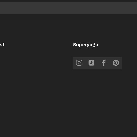
st
Superyoga