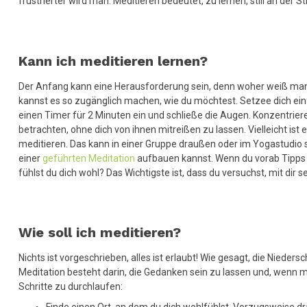
frustrierter wird man. Meditieren bedeutet, zu lernen, still an der 
Kann ich meditieren lernen?
Der Anfang kann eine Herausforderung sein, denn woher weiß man, w
kannst es so zugänglich machen, wie du möchtest. Setzee dich einf
einen Timer für 2 Minuten ein und schließe die Augen. Konzentriere
betrachten, ohne dich von ihnen mitreißen zu lassen. Vielleicht ist 
meditieren. Das kann in einer Gruppe draußen oder im Yogastudio s
einer
geführten Meditation
aufbauen kannst. Wenn du vorab Tipps u
fühlst du dich wohl? Das Wichtigste ist, dass du versuchst, mit dir
Wie soll ich meditieren?
Nichts ist vorgeschrieben, alles ist erlaubt! Wie gesagt, die Nieder
Meditation besteht darin, die Gedanken sein zu lassen und, wenn 
Schritte zu durchlaufen:
Finde einen Ort, an dem du dich wohlfühlst. Vorzugsweise dra