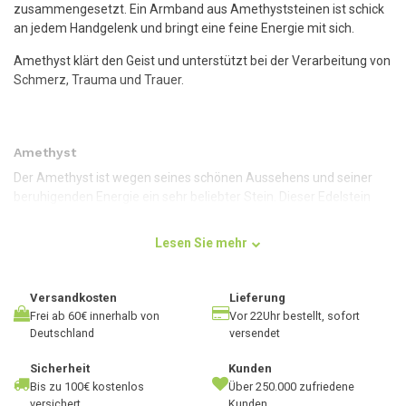
zusammengesetzt. Ein Armband aus Amethyststeinen ist schick
an jedem Handgelenk und bringt eine feine Energie mit sich.
Amethyst klärt den Geist und unterstützt bei der Verarbeitung von
Schmerz, Trauma und Trauer.
Amethyst
Der Amethyst ist wegen seines schönen Aussehens und seiner
beruhigenden Energie ein sehr beliebter Stein. Dieser Edelstein
reinigt, schenkt Einsichten und schützt.
Lesen Sie mehr
Der Stein ist eine schöne Ergänzung während der Meditation,
wenn du Ruhe und Entspannung suchst. Wenn wir uns die
verschiedenen Chakren (Energiezentren) in unserem Körper
Versandkosten
Lieferung
ansehen, passt der Amethyst sehr gut zum siebten Chakra.
Frei ab 60€ innerhalb von
Vor 22Uhr bestellt, sofort
Dieses Chakra befindet sich in der Krone und ist mit dem Kosmos
Deutschland
versendet
verbunden. Denken und Verstehen sind von zentraler Bedeutung,
und der Amethyst kann dabei perfekt helfen.
Sicherheit
Kunden
Bis zu 100€ kostenlos
Über 250.000 zufriedene
versichert
Kunden