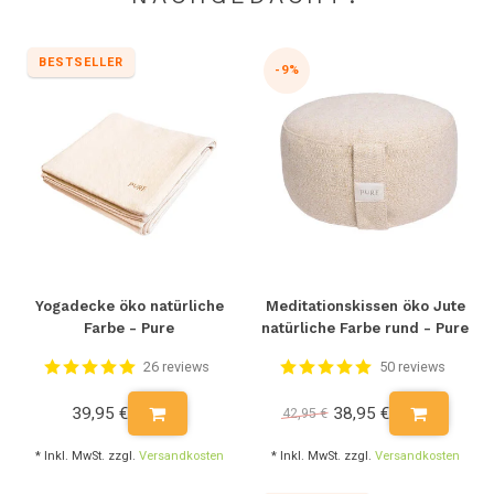
BESTSELLER
-9%
Yogadecke öko natürliche
Meditationskissen öko Jute
Farbe - Pure
natürliche Farbe rund - Pure
26 reviews
50 reviews
39,95 €
38,95 €
42,95 €
* Inkl. MwSt. zzgl.
Versandkosten
* Inkl. MwSt. zzgl.
Versandkosten