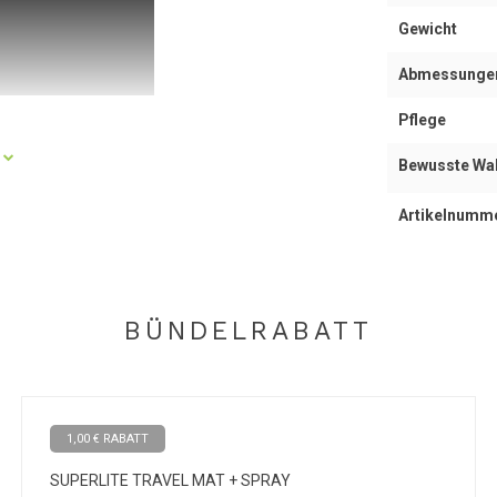
Gewicht
Abmessunge
Pflege
Bewusste Wa
r einfarbig grünen Version der EKO Superlite
Artikelnumm
cht schwer, so dass Sie diese Matte auf Reisen
erie von Manduka und bietet den bestmöglichen
Die Matte hat eine feste Struktur, die sie vor
BÜNDELRABATT
 bietet dank der speziellen
denen Oberflächen. Das Material, aus dem die
nduka und entscheiden Sie sich für eine optimale
1,00 € RABATT
SUPERLITE TRAVEL MAT + SPRAY