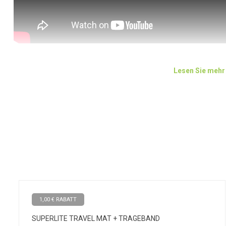
Lesen Sie mehr
Verwendung
Erleben Sie den ultimativen Komfort und das geringe Gewicht diese
Matte von Manduka. Die Matte ist einfach zu transportieren und ni
oder im Yogastudio problemlos transportieren können.
Der eKO Superlite hat alle Eigenschaften der hochwertigen eKO-S
Halt für eine perfekte Position bei einer Vielzahl von Yogaübungen. 
Rissen und Dehnungen schützt. Die Matte verrutscht nicht, sondern
Doppelschichttechnologie einen hervorragenden Halt auf verschie
Matte hergestellt wird, ist zu 100 % natürlich biologisch abbaubar.
Erleben Sie die exzellente Qualität und den hohen Komfort von Ma
Performance, auch wenn Sie unterwegs sind!
1,00 € RABATT
SUPERLITE TRAVEL MAT + TRAGEBAND