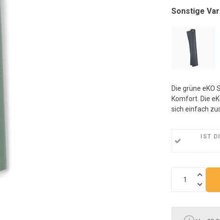
a
Sonstige Var
S
z
g
B
v
T
k
Die grüne eKO S
T
Komfort. Die eKO
u
sich einfach zu
S
v
IST D