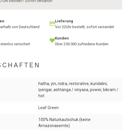
0 Uhr bestellt? Sofort versandt!
ten
Lieferung
nnerhalb von Deutschland
Vor 22Uhr bestellt, sofort versendet
Kunden
stenlos versichert
Über 250.000 zufriedene Kunden
SCHAFTEN
hatha, yin, nidra, restorative, kundalini,
iyengar, ashtanga / vinyasa, power, bikram /
hot
Leaf Green
100% Naturkautschuk (keine
Amazonasernte)