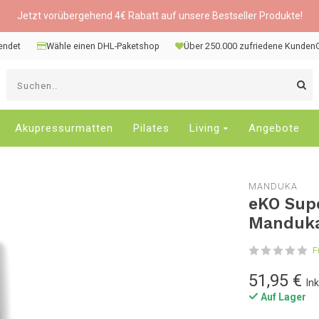
Jetzt vorübergehend 4€ Rabatt auf unsere Bestseller Produkte!
sendet
Wähle einen DHL-Paketshop
Über 250.000 zufriedene Kunden
V
d
P
n
Akupressurmatten
Pilates
Living
Angebote
o
u
u
MANDUKA
d
eKO Supe
v
Manduk
E
a
F
D
d
51,95 €
In
E
Auf Lager
z