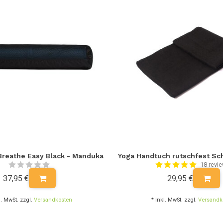
Breathe Easy Black - Manduka
Yoga Handtuch rutschfest Sc
18 revi
37,95 €
29,95 €
l. MwSt. zzgl.
Versandkosten
* Inkl. MwSt. zzgl.
Versandk