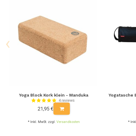
‹
Yoga Block Kork klein - Manduka
Yogatasche 
4 reviews
21,95 €
* Inkl. MwSt. zzgl.
Versandkosten
* Ink