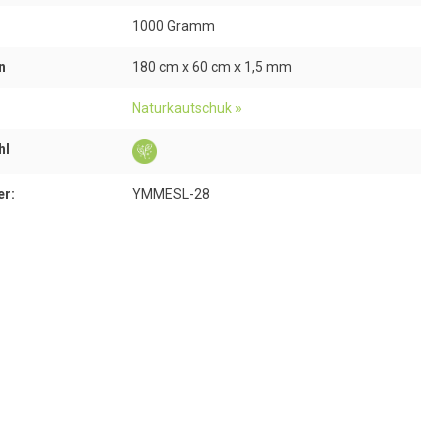
1000 Gramm
n
180 cm x 60 cm x 1,5 mm
Naturkautschuk »
hl
er:
YMMESL-28