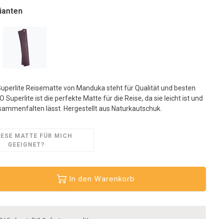
usgewählten
ianten
uchergebnis
u
elangen.
enutzer
on
ouchgeräten
önnen
uperlite Reisematte von Manduka steht für Qualität und besten
ouch-
 Superlite ist die perfekte Matte für die Reise, da sie leicht ist und
nd
sammenfalten lässt. Hergestellt aus Naturkautschuk.
treichgesten
erwenden.
IESE MATTE FÜR MICH
GEEIGNET?
In den Warenkorb