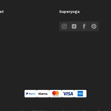
st
Superyoga