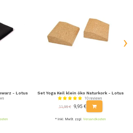
›
hwarz - Lotus
Set Yoga Keil klein öko Naturkork - Lotus
ews
10 reviews
9,95 €
11,95 €
osten
* Inkl. MwSt. zzgl.
Versandkosten