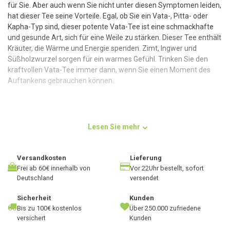
für Sie. Aber auch wenn Sie nicht unter diesen Symptomen leiden,
hat dieser Tee seine Vorteile. Egal, ob Sie ein Vata-, Pitta- oder
Kapha-Typ sind, dieser potente Vata-Tee ist eine schmackhafte
und gesunde Art, sich für eine Weile zu stärken. Dieser Tee enthält
Kräuter, die Wärme und Energie spenden. Zimt, Ingwer und
Süßholzwurzel sorgen für ein warmes Gefühl. Trinken Sie den
kraftvollen Vata-Tee immer dann, wenn Sie einen Moment des
Auftankens gebrauchen können.
Der Geschmack
Lesen Sie mehr
Kraftvoller Vata-Tee ist ein warmer, würziger Tee mit einem
süßen Unterton. Der Tee enthält Zimt, Ingwer, Süßholzwurzel und
Zitronenschalen. Der Zimt verleiht dem Tee einen warmen, süßen
Versandkosten
Lieferung
Geschmack. Der Ingwer sorgt für eine frische, würzige Note. Die
Frei ab 60€ innerhalb von
Vor 22Uhr bestellt, sofort
Deutschland
versendet
Süßholzwurzel sorgt für einen weichen, süßen Nachgeschmack.
Und die Zitronenschale gibt dem Tee eine frische, fruchtige Note.
Sicherheit
Kunden
Der Tee hat eine dunkelrote Farbe und ein angenehmes Aroma. Er
Bis zu 100€ kostenlos
Über 250.000 zufriedene
ist ein angenehmer, wärmender und erfrischender Tee, den man
versichert
Kunden
an kalten Tagen trinken kann oder um sich für einen