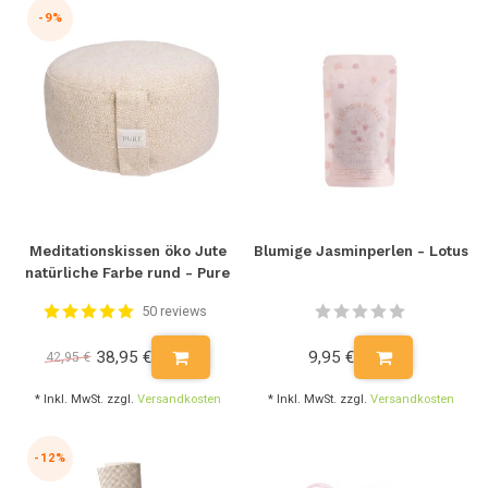
-9%
Meditationskissen öko Jute
Blumige Jasminperlen - Lotus
natürliche Farbe rund - Pure
50 reviews
38,95 €
9,95 €
42,95 €
* Inkl. MwSt. zzgl.
Versandkosten
* Inkl. MwSt. zzgl.
Versandkosten
-12%