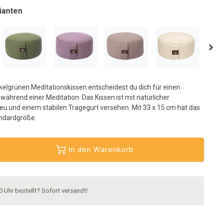
usgewählten
ianten
uchergebnis
u
elangen.
enutzer
on
ouchgeräten
önnen
elgrünen Meditationskissen entscheidest du dich für einen
ouch-
ährend einer Meditation. Das Kissen ist mit natürlicher
nd
u und einem stabilen Tragegurt versehen. Mit 33 x 15 cm hat das
treichgesten
andardgröße.
erwenden.
In den Warenkorb
0 Uhr bestellt? Sofort versandt!