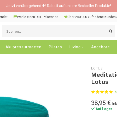
Jetzt vorübergehend 4€ Rabatt auf unsere Bestseller Produkte!
sendet
Wähle einen DHL-Paketshop
Über 250.000 zufriedene Kunden
V
d
P
n
Akupressurmatten
Pilates
Living
Angebote
o
u
u
LOTUS
d
Meditati
v
Lotus
E
a
5
D
d
38,95 €
In
E
Auf Lager
z