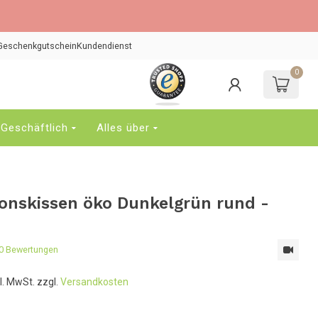
Geschenkgutschein
Kundendienst
0
erwende
ie
feile
ach
Geschäftlich
Alles über
ben
nd
nten,
um
as
onskissen öko Dunkelgrün rund -
erfügbare
rgebnis
uszuwählen.
0 Bewertungen
rücke
ie
kl. MwSt. zzgl.
Versandkosten
ingabetaste,
um
um