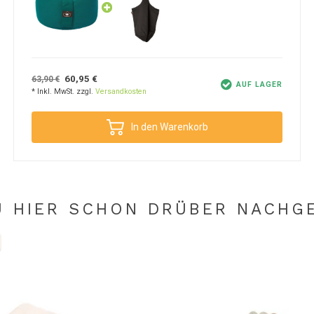
 Harmonie und Gleichgewicht. Wir assoziieren Grün
ng zu einem angenehmen Moment und verwandelst
um!
60,95 €
63,90 €
so dass du es ganz einfach transportieren kannst.
AUF LAGER
* Inkl. MwSt. zzgl.
Versandkosten
optimalem Zustand, so dass du lange Freude daran
In den Warenkorb
ße. Mit einem Gewicht von ca. 2,85 kg ist das
U HIER SCHON DRÜBER NACHG
Produkte, die eine Yoga- oder Meditationspraxis
. Alle Lotus-Produkte sind sicher für die Umwelt,
 Zeit gemeinsam mit Lotus.