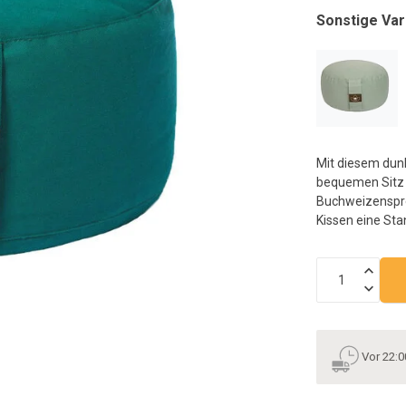
a
Sonstige Var
S
z
g
B
v
T
k
Mit diesem dunk
T
bequemen Sitz w
u
Buchweizenspre
S
Kissen eine St
v
Vor 22:0