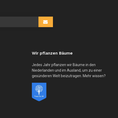
usgewählten
uchergebnis
u
elangen.
enutzer
on
ouchgeräten
önnen
ouch-
Wir pflanzen Bäume
nd
treichgesten
erwenden.
Jedes Jahr pflanzen wir Bäume in den
Niederlanden und im Ausland, um zu einer
gesünderen Welt beizutragen. Mehr wissen?