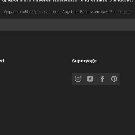
Abonniere unseren Newsletter und erhalte 5% Rabatt
a
S
Verpasse nicht die personalisierten Angebote, Rabatte und coole Promotionen!
z
g
B
v
T
k
T
st
Superyoga
u
S
v