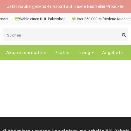
Jetzt vorübergehend 4€ Rabatt auf unsere Bestseller Produkte!
sendet
Wähle einen DHL-Paketshop
Über 250.000 zufriedene Kunden
V
d
P
n
Akupressurmatten
Pilates
Living
Angebote
o
u
u
d
v
E
a
D
d
E
z