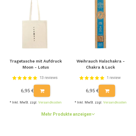
Grad
und 600 Umdrehungen und vermeide den Trockner. So
verhinderst du ein Einlaufen. Verwende vorzugsweise
keinen
Weichspüler oder synthetische Waschmittel. Lasse die Socken
nach dem Waschen auf der Wäscheleine trocknen.
Bitte beachte: Rückgabe
Da Socken Hygieneartikel sind, können getragene Socken
nicht
Tragetasche mit Aufdruck
Weihrauch Halschakra -
mehr umgetauscht werden. Nur Socken, die noch neu und
Moon - Lotus
Chakra & Luck
ungeöffnet in der Verpackung sind. Das Siegel darf nicht
gebrochen sein.
13 reviews
1 review
6,95 €
6,95 €
* Inkl. MwSt. zzgl.
Versandkosten
* Inkl. MwSt. zzgl.
Versandkosten
Mehr Produkte anzeigen