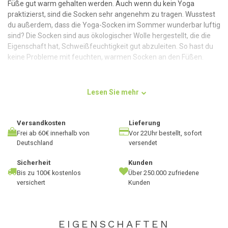
Füße gut warm gehalten werden. Auch wenn du kein Yoga
praktizierst, sind die Socken sehr angenehm zu tragen. Wusstest
du außerdem, dass die Yoga-Socken im Sommer wunderbar luftig
sind? Die Socken sind aus ökologischer Wolle hergestellt, die die
Eigenschaft hat, Schweißfeuchtigkeit gut abzuleiten. So hast du
keine Probleme mit feuchten, warmen Socken an den Füßen.
Das Tragen dieser Socken fühlt sich angenhem und warm an. So
kannst du dich zu 100 % auf deine Praxis konzentrieren. Die
Lesen Sie mehr
Unterseite der Yoga-Socken ist rutschfest, sodass du mit diesen
Socken verschiedene Yoga-Stile ausüben kannst.
Versandkosten
Lieferung
Frei ab 60€ innerhalb von
Vor 22Uhr bestellt, sofort
Deutschland
versendet
Material
Die rutschfesten Socken sind aus ökologischer Wolle hergestellt.
Sicherheit
Kunden
Dies ist aus verschiedenen Gründen eine sehr nachhaltige Wahl für
Bis zu 100€ kostenlos
Über 250.000 zufriedene
versichert
Kunden
die Verwendung von Socken. Aufgrund des Materials bleiben die
Socken lange schön. Es wird nicht so schnell passieren, dass die
Socken ausleiern und von deinen Waden rutschen. Dies liegt nicht
nur am Material Wolle, sondern auch an der Verarbeitung von
EIGENSCHAFTEN
elastischem Polyamid in den Socken. Dadurch bleiben die Socken