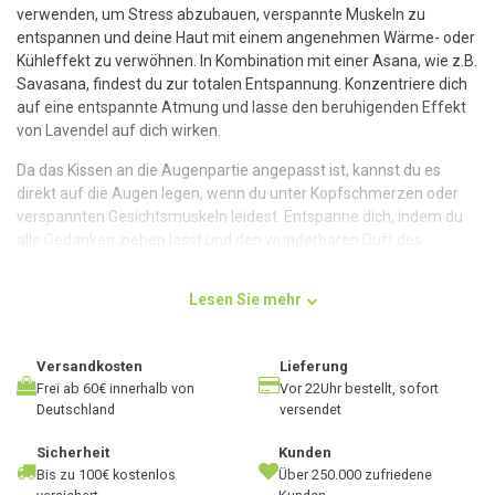
verwenden, um Stress abzubauen, verspannte Muskeln zu
entspannen und deine Haut mit einem angenehmen Wärme- oder
Kühleffekt zu verwöhnen. In Kombination mit einer Asana, wie z.B.
Savasana, findest du zur totalen Entspannung. Konzentriere dich
auf eine entspannte Atmung und lasse den beruhigenden Effekt
von Lavendel auf dich wirken.
Da das Kissen an die Augenpartie angepasst ist, kannst du es
direkt auf die Augen legen, wenn du unter Kopfschmerzen oder
verspannten Gesichtsmuskeln leidest. Entspanne dich, indem du
alle Gedanken ziehen lässt und den wunderbaren Duft des
Lavendels genießt. Das Kissen ist nicht nur mit Lavendel, sondern
auch mit Leinsamen gefüllt, der sich leicht an die Stelle anpasst,
Lesen Sie mehr
auf die man ihn legt. Auch die Augenbrauen und Wangenknochen
genießen die Entspannung.
Versandkosten
Lieferung
Frei ab 60€ innerhalb von
Vor 22Uhr bestellt, sofort
Deutschland
versendet
Lotus
Wir finden es wichtig, unseren Kunden ein erschwingliches Produkt
Sicherheit
Kunden
anzubieten. Keine überzogenen Preise, sondern ein
Bis zu 100€ kostenlos
Über 250.000 zufriedene