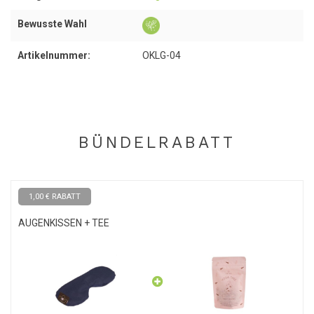
Bewusste Wahl
Produktpflege
Artikelnummer:
OKLG-04
Damit der wunderbare Lavendelduft erhalten bleibt, bewahre das
Augenkissen in dem mitgelieferten Beutel auf. Auf diese Weise
hält der Lavendelduft lange Zeit an.
BÜNDELRABATT
1,00 € RABATT
AUGENKISSEN + TEE