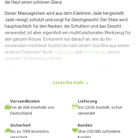
die Haut einen schönen Glanz.
Dieser Massagestein wird aus dem Edelstein Jade hergestellt.
Jade reinigt, schützt und sorgt für Gleichgewicht. Der Stein wird
hauptsächlich für den Nacken, die Schultern und das Gesicht
verwendet, ist aber eigentlich ein multifunktionales Werkzeug für
den ganzen Körper. Es kommt nur darauf an, wie du ihn
verwenden möchtest! Suchst du nach einem Gua Sha aus einem
anderen Edelstein? Auch
Tigerauge
und
Rosenquarz
sind in
unserem Sortiment zu finden.
Bitte beachte, dass jeder Stein seine eigenen natürlichen,
einzigartigen Eigenschaften hat und daher der Gua Sha, daen du
erhälst, von der Abbildung abweichen kann.
Lesen Sie mehr
Versandkosten
Lieferung
Verwendung
Frei ab 60€ innerhalb von
Vor 22Uhr bestellt, sofort
Deutschland
versendet
Diesesr grüne Jade-Edelstein wird hauptsächlich für das Gesicht
verwendet. Versuche immer, den Massagestein in Kombination
Sicherheit
Kunden
mit einem angenehmen (Gesichts-)Öl zu verwenden. Es ist
Bis zu 100€ kostenlos
Über 250.000 zufriedene
ratsam, den Stein vorher mit kaltem Wasser abzuspülen und
versichert
Kunden