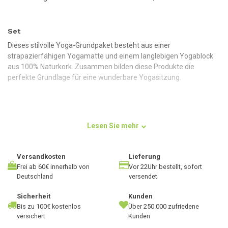
Set
Dieses stilvolle Yoga-Grundpaket besteht aus einer
strapazierfähigen Yogamatte und einem langlebigen Yogablock
aus 100% Naturkork. Zusammen bilden diese Produkte die
perfekte Grundlage für eine wunderbare Yogasitzung.
Yogamatte
Lesen Sie mehr
Legen Sie Wert auf einen guten Griff und ein sicheres Gefühl?
Dann ist die extra dicke, sticky Yogamatte von Lotus Ihre
Yogamatte. Die indigoblaue Version ist eine klassische und stilvolle
Versandkosten
Lieferung
Matte, die hervorragenden Halt bietet. Diese Matte ist besonders
Frei ab 60€ innerhalb von
Vor 22Uhr bestellt, sofort
rutschfest und bietet ein sicheres Gefühl bei der Durchführung
Deutschland
versendet
von Übungen.
Sicherheit
Kunden
Weitere Informationen über die extra dicke indigofarbene sticky
Bis zu 100€ kostenlos
Über 250.000 zufriedene
Yogamatte finden Sie
hier
.
versichert
Kunden