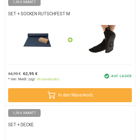
1,95 € RABATT
SET + SOCKEN RUTSCHFEST M
62,95 €
64,90 €
AUF LAGER
* Inkl. MwSt. zzgl.
Versandkosten
In den Warenkorb
1,95 € RABATT
SET + DECKE