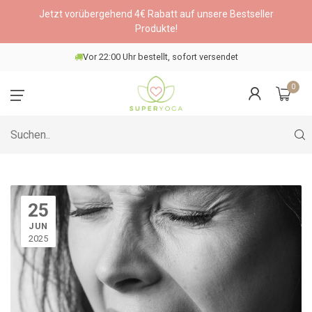
Jetzt vorübergehend 4€ Rabatt auf unsere Bestseller
Produkte!
Wähle einen DHL-Paketshop
0
25
JUN
2025