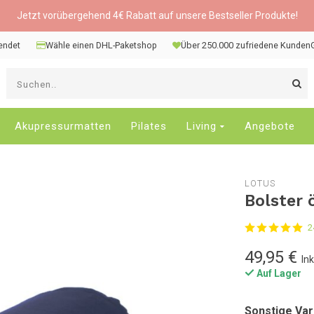
Jetzt vorübergehend 4€ Rabatt auf unsere Bestseller Produkte!
sendet
Wähle einen DHL-Paketshop
Über 250.000 zufriedene Kunden
V
d
P
n
Akupressurmatten
Pilates
Living
Angebote
o
u
u
LOTUS
d
Bolster 
v
E
2
a
D
49,95 €
In
d
Auf Lager
E
Sonstige Var
z