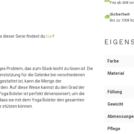
Frei ab 60€ i
Sicherheit
Bis zu 100€ ko
s dieser Serie findest du
hier
!
EIGEN
Farbe
 Problem, das zum Glück leicht zu lösen ist. Die
Material
erstützung für die Gelenke bei verschiedenen
estattet ist, kann die Menge der
rden. Auf diese Weise kannst du den Grad der
Füllung
ga Bolster ist perfekt dimensioniert, um die
 dass sie mit dem Yoga Bolster den gesamten
Gewicht
me stützen können.
Abmessunge
Pflege