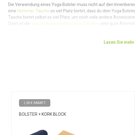
Die Verwendung eines Yoga Bolster muss nicht auf den Innenberei
eine
Hummer-Tasche
so viel Platz bietet, dass du dein Yoga Bol
Tasche bietet selbst so viel Platz, um noch viele andere Accessoi
Dann ist die
wasserabweisenden Lotus-Taschen
eine gute Alterna
nach einem starken Regen.
Lesen Sie mehr
Material
Die Außenseite des Yoga Bolster ist aus fester Baumwolle gefertig
Lebensdauer. Der Innenbezug des Yoga Bolster besteht aus geble
sich im Inneren. Buchweizenschalen werden seit Hunderten von Jah
Anwendungen verwendet. Ein natürliches Material, das einerseits fe
formen lässt. Brauchst du eine neue oder weitere Füllung? Mit eine
öffnen, so dass die Buchweizenschalen ersetzt oder ergänzt wer
1,50 € RABATT
BOLSTER + KORK BLOCK
Lotus: ein hochwertiges, einzigartiges Produkt
Erschwingliche, aber langlebige Produkte, Lotus hat sie! Alle Pro
und hergestellt, um deine Yoga- oder Meditationssitzung bequem un