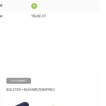
hl
er:
YBLBE-01
1,50 € RABATT
BOLSTER + BUCHWEIZENSPREU