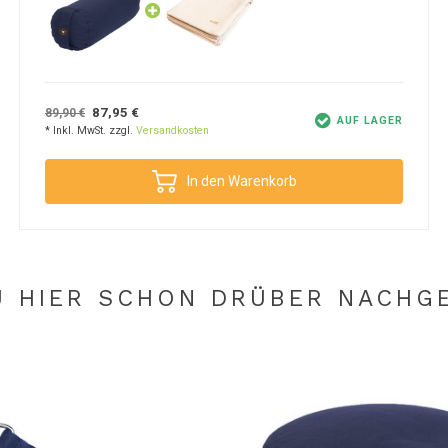
lauen Lotus-Bolster erfreuen. Dies wird durch die
87,95 €
89,90 €
er sich leicht reinigen lässt. Alles, was du
AUF LAGER
* Inkl. MwSt. zzgl.
Versandkosten
g viel passiert? Kein Problem, denn der
aschen werden. Der Bezug kann bei maximal
In den Warenkorb
ondern eine Zeit lang aufhängen. Der Bezug ist
e beachte: Der Innenbezug und die Füllung dürfen
U HIER SCHON DRÜBER NACHG
 Neben dem eleganten indigoblauen Yoga Bolster
ndes Handtuch? Dann wähle aus einer der vielen
r eine solide Yoga-Session!