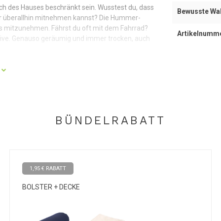
ch des Hauses beschränkt sein. Wusstest du, dass
Bewusste Wa
ster überallhin mitnehmen kannst? Die Hummer-
res mitzunehmen. Fährst du oft mit dem Fahrrad?
Artikelnumm
tive. Genauso geräumig und immer trocken, auch
t. Weich zum Liegen, robust für eine lange
ichter Baumwolle. Die Buchweizenschalen befindet
BÜNDELRABATT
ren als Füllmaterial für verschiedene
sten Halt bietet und sich andererseits perfekt
m Reißverschluss lässt sich der Innendeckel leicht
den können.
1,95 € RABATT
BOLSTER + DECKE
dukte werden mit Leidenschaft und Liebe entworfen
d stilvoll zu gestalten.