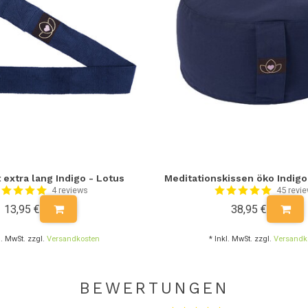
 extra lang Indigo - Lotus
Meditationskissen öko Indigo
4 reviews
45 revi
13,95 €
38,95 €
l. MwSt. zzgl.
Versandkosten
* Inkl. MwSt. zzgl.
Versandk
BEWERTUNGEN