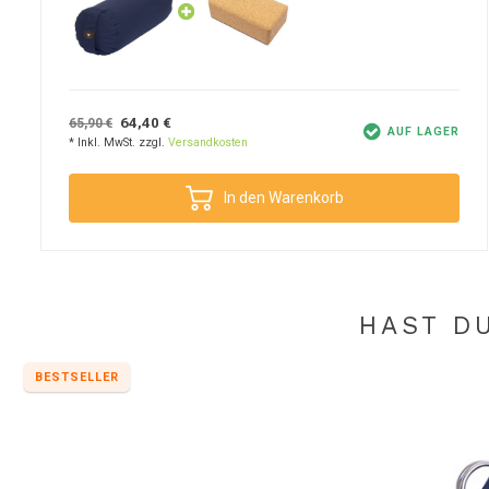
Produktpflege
Mit der richtigen Pflege kannst du dich jahrelang an deinem indigob
64,40 €
65,90 €
robuste Struktur des Außenbezugs aus Baumwolle erleichtert, da dies
AUF LAGER
* Inkl. MwSt. zzgl.
Versandkosten
brauchst, ist ein Tuch und warmes Wasser. Ist während einer Sitzun
Außenbezug aus Baumwolle kann auch in der Waschmaschine gew
In den Warenkorb
30⁰C gewaschen werden. Bitte nicht im Wäschetrockner trocknen, s
schnell trocknend und im Handumdrehen wieder einsatzbereit. Bitt
nicht in der Maschine gewaschen werden.
HAST D
Tipp
Trendy für die Yoga-Schule? Wähle die Farben, die zu dir passen!
BESTSELLER
gibt es unzählige weitere Farben für dich. Benötigst du ein passe
Farben von
Yogatüchern
. Sie bist du stilvoll und gut vorbereitet fü