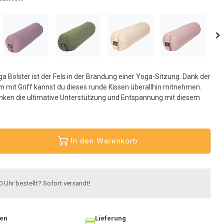
usgewählten
uchergebnis
u
elangen.
enutzer
on
ouchgeräten
a Bolster ist der Fels in der Brandung einer Yoga-Sitzung. Dank der
önnen
 mit Griff kannst du dieses runde Kissen überallhin mitnehmen.
ouch-
enken die ultimative Unterstützung und Entspannung mit diesem
nd
treichgesten
erwenden.
In den Warenkorb
0 Uhr bestellt? Sofort versandt!
ten
Lieferung