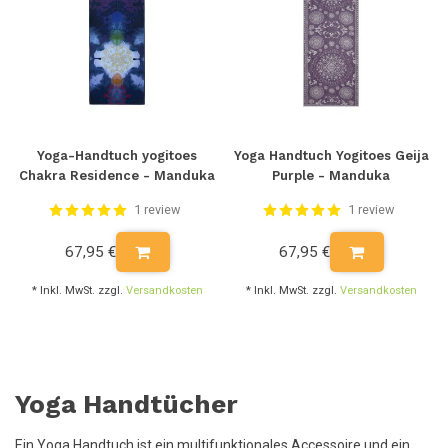
Yoga-Handtuch yogitoes
Yoga Handtuch Yogitoes Geija
Chakra Residence - Manduka
Purple - Manduka
1 review
1 review
67,95 €
67,95 €
* Inkl. MwSt. zzgl.
Versandkosten
* Inkl. MwSt. zzgl.
Versandkosten
Yoga Handtücher
Ein Yoga Handtuch ist ein multifunktionales Accessoire und ein