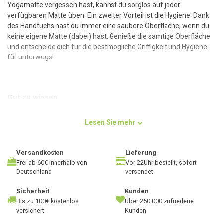
Yogamatte vergessen hast, kannst du sorglos auf jeder
verfügbaren Matte üben. Ein zweiter Vorteil ist die Hygiene: Dank
des Handtuchs hast du immer eine saubere Oberfläche, wenn du
keine eigene Matte (dabei) hast. Genieße die samtige Oberfläche
und entscheide dich für die bestmögliche Griffigkeit und Hygiene
für unterwegs!
Gut zu wissen
Du kannst das rutschfeste Handtuch für jeden Yogastil
verwenden, aber besonders für heiße Yogastile wie
Ashtanga
,
Lesen Sie mehr
Power
und
Bikram Yoga
bietet das Handtuch einen zusätzlichen
Vorteil: Durch die superschnelle Absorption des Schweißes
während einer heißen Sitzung wird deine Matte sehr griffig und
Versandkosten
Lieferung
sorgt dafür, dass du nicht ausrutscht. Tatsächlich wird die
Frei ab 60€ innerhalb von
Vor 22Uhr bestellt, sofort
Deutschland
versendet
Griffigkeit des Handtuchs immer besser, je feuchter es wird! Mit
nassen Händen oder Füßen musst du dir also keine Sorgen
Sicherheit
Kunden
machen, dass du ausrutscht. Deine Yogamatte bleibt wunderbar
Bis zu 100€ kostenlos
Über 250.000 zufriedene
sauber, was die Häufigkeit der Reinigung reduziert und ihre
versichert
Kunden
Haltbarkeit bewahrt.