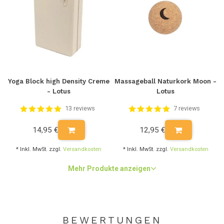
Yoga Block high Density Creme
Massageball Naturkork Moon -
- Lotus
Lotus
13 reviews
7 reviews
14,95 €
12,95 €
* Inkl. MwSt. zzgl.
Versandkosten
* Inkl. MwSt. zzgl.
Versandkosten
Mehr Produkte anzeigen
BEWERTUNGEN