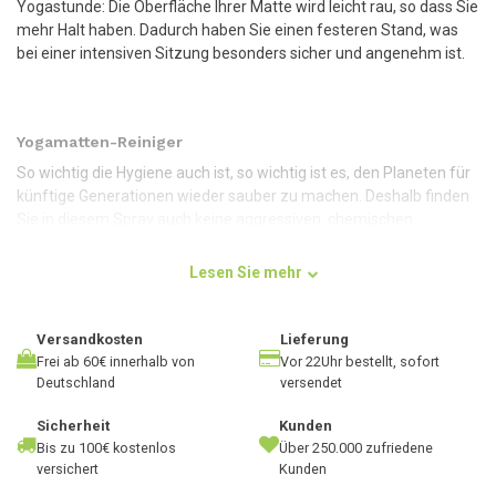
Yogastunde: Die Oberfläche Ihrer Matte wird leicht rau, so dass Sie
mehr Halt haben. Dadurch haben Sie einen festeren Stand, was
bei einer intensiven Sitzung besonders sicher und angenehm ist.
Yogamatten-Reiniger
So wichtig die Hygiene auch ist, so wichtig ist es, den Planeten für
künftige Generationen wieder sauber zu machen. Deshalb finden
Sie in diesem Spray auch keine aggressiven, chemischen
Inhaltsstoffe, sondern nur natürliche. Dies ist auf eine
Kombination aus Rapsöl und ätherischen Ölen zurückzuführen.
Lesen Sie mehr
Diese sind nicht nur für das Material Ihrer Matte geeignet, sondern
können auch die Umwelt nicht belasten.
Versandkosten
Lieferung
Natürlich bedeutet nicht weniger intensiv! Denn mit diesem
Frei ab 60€ innerhalb von
Vor 22Uhr bestellt, sofort
herrlich fruchtig nach Limetten duftenden Spray reinigen Sie Ihre
Deutschland
versendet
Yogamatte gründlich. Das Spray hat eine antibakterielle Wirkung,
so dass es effektiv in der Tiefe reinigt. Außerdem duftet die
Sicherheit
Kunden
Limette herrlich frisch, so dass Sie eine neue Sitzung immer mit
Bis zu 100€ kostenlos
Über 250.000 zufriedene
einem sauberen Gefühl beginnen.
versichert
Kunden