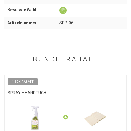
Tipp: Wenn Sie Ihre Matte nach dem Trocknen aufbewahren, sind
die praktischen
Yogamatten-Gummibänder
ein echtes Must-Have.
Bewusste Wahl
Sie ermöglichen es Ihnen, Ihre Matte eng aufzurollen, so dass sie
weniger Platz einnimmt. Noch wichtiger ist, dass sie Ihnen helfen,
Artikelnummer:
SPP-06
die Ecken und Kanten Ihrer Matte sauber zu halten!
BÜNDELRABATT
1,50 € RABATT
SPRAY + HANDTUCH