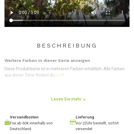
BESCHREIBUNG
Weitere Farben in dieser Serie anzeigen
Diese Produktserie ist in mehreren Farben erhältlich. Alle Farben
aus dieser Serie findest du
hier
!
Lesen Sie mehr
Verwendung
Eine Yogamatte zu finden, die die Eigenschaften einer
hochwertigen Matte hat, aber nicht zu teuer ist, kann eine ganz
Versandkosten
Lieferung
schöne Suche sein. Die sticky Yogamatten von Lotus sind die
Frei ab 60€ innerhalb von
Vor 22Uhr bestellt, sofort
Antwort. Diese Version ist auch besonders dick und sticky. Das
Deutschland
versendet
bedeutet, dass du auf dieser Matte selbst bei den intensivsten