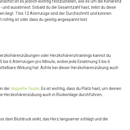
ächst ist es jedoch wichtig festzustellen, wie es um die Kohärenz
n- und ausatmest. Sobald du die Gesamtzahl hast, teilst du diese
en liegt. 7 bis 12 Atemzüge sind der Durchschnitt und können
ichtig ist oder dass du geistig angespannt bist.
n Herzkohärenzübungen oder Herzkohärenztrainings kannst du
ht 5 bis 6 Atemzügen pro Minute, wobei jede Einatmung 5 bis 6
mittelbare Wirkung hat. Achte bei dieser Herzkohärenzübung auch
 in der
doppelte Teube
. Es ist wichtig, dass du Platz hast, um deinen
 die Herzkohärenzübung auch in Rückenlage durchführen;
ss dein Blutdruck sinkt, das Herz langsamer schlägt und die