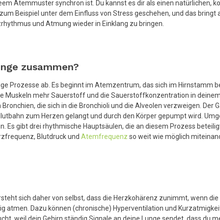
eem Atemmuster synchron ist. Du kannst es dir als einen natürlichen, 
 zum Beispiel unter dem Einfluss von Stress geschehen, und das bringt
rhythmus und Atmung wieder in Einklang zu bringen.
Lunge zusammen?
ge Prozesse ab. Es beginnt im Atemzentrum, das sich im Hirnstamm bef
ne Muskeln mehr Sauerstoff und die Sauerstoffkonzentration in deinem 
onchien, die sich in die Bronchioli und die Alveolen verzweigen. Der G
e Blutbahn zum Herzen gelangt und durch den Körper gepumpt wird. Um
s gibt drei rhythmische Hauptsäulen, die an diesem Prozess beteili
erzfrequenz, Blutdruck und
Atemfrequenz
so weit wie möglich miteinand
teht sich daher von selbst, dass die Herzkohärenz zunimmt, wenn die At
htig atmen. Dazu können (chronische) Hyperventilation und Kurzatmigke
raucht, weil dein Gehirn ständig Signale an deine Lunge sendet, dass d