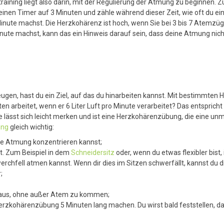
ing liegt also darin, mit der Regulierung der Atmung zu beginnen. Zun
 einen Timer auf 3 Minuten und zähle während dieser Zeit, wie oft du ei
inute machst. Die Herzkohärenz ist hoch, wenn Sie bei 3 bis 7 Atemzüg
e machst, kann das ein Hinweis darauf sein, dass deine Atmung nicht r
ugen, hast du ein Ziel, auf das du hinarbeiten kannst. Mit bestimmte
ten arbeitet, wenn er 6 Liter Luft pro Minute verarbeitet? Das entspric
lässt sich leicht merken und ist eine Herzkohärenzübung, die eine un
ung
gleich wichtig:
ine Atmung konzentrieren kannst;
st. Zum Beispiel in dem
Schneidersitz
oder, wenn du etwas flexibler bist,
rchfell atmen kannst. Wenn dir dies im Sitzen schwerfällt, kannst du
;
r aus, ohne außer Atem zu kommen;
 Herzkohärenzübung 5 Minuten lang machen. Du wirst bald feststellen, da