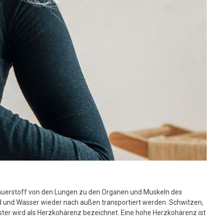
usgewählten
uchergebnis
u
elangen.
enutzer
on
ouchgeräten
önnen
ouch-
nd
treichgesten
erwenden.
auerstoff von den Lungen zu den Organen und Muskeln des
d und Wasser wieder nach außen transportiert werden. Schwitzen,
uster wird als Herzkohärenz bezeichnet. Eine hohe Herzkohärenz ist