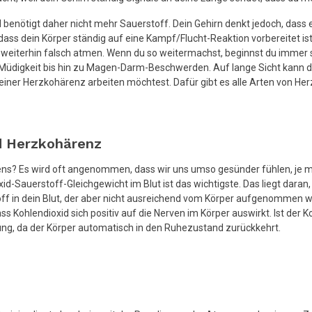
nd benötigt daher nicht mehr Sauerstoff. Dein Gehirn denkt jedoch, das
ass dein Körper ständig auf eine Kampf/Flucht-Reaktion vorbereitet ist
weiterhin falsch atmen. Wenn du so weitermachst, beginnst du immer s
Müdigkeit bis hin zu Magen-Darm-Beschwerden. Auf lange Sicht kann di
deiner Herzkohärenz arbeiten möchtest. Dafür gibt es alle Arten von H
d Herzkohärenz
s? Es wird oft angenommen, dass wir uns umso gesünder fühlen, je meh
ndioxid-Sauerstoff-Gleichgewicht im Blut ist das wichtigste. Das liegt da
off in dein Blut, der aber nicht ausreichend vom Körper aufgenommen w
s Kohlendioxid sich positiv auf die Nerven im Körper auswirkt. Ist der K
gung, da der Körper automatisch in den Ruhezustand zurückkehrt.