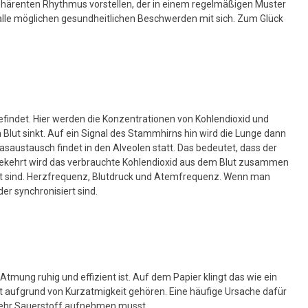
kohärenten Rhythmus vorstellen, der in einem regelmäßigen Muster
 alle möglichen gesundheitlichen Beschwerden mit sich. Zum Glück
indet. Hier werden die Konzentrationen von Kohlendioxid und
Blut sinkt. Auf ein Signal des Stammhirns hin wird die Lunge dann
asaustausch findet in den Alveolen statt. Das bedeutet, dass der
gekehrt wird das verbrauchte Kohlendioxid aus dem Blut zusammen
gt sind. Herzfrequenz, Blutdruck und Atemfrequenz. Wenn man
er synchronisiert sind.
mung ruhig und effizient ist. Auf dem Papier klingt das wie ein
it aufgrund von Kurzatmigkeit gehören. Eine häufige Ursache dafür
u mehr Sauerstoff aufnehmen musst.