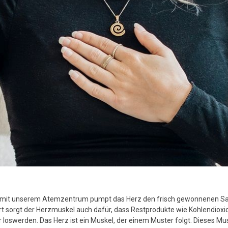
a
S
z
g
B
v
T
k
T
u
S
v
it mit unserem Atemzentrum pumpt das Herz den frisch gewonnenen S
rt sorgt der Herzmuskel auch dafür, dass Restprodukte wie Kohlendioxi
 loswerden. Das Herz ist ein Muskel, der einem Muster folgt. Dieses M