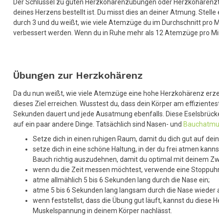
Der Schlüssel zu guten Herzkohärenzübungen oder Herzkohärenztrain
deines Herzens bestellt ist. Du misst dies an deiner Atmung. Stelle
durch 3 und du weißt, wie viele Atemzüge du im Durchschnitt pro M
verbessert werden. Wenn du in Ruhe mehr als 12 Atemzüge pro Minut
Übungen zur Herzkohärenz
Da du nun weißt, wie viele Atemzüge eine hohe Herzkohärenz erze
dieses Ziel erreichen. Wusstest du, dass dein Körper am effizientes
Sekunden dauert und jede Ausatmung ebenfalls. Diese Eselsbrücke 
auf ein paar andere Dinge. Tatsächlich sind Nasen- und
Bauchatm
Setze dich in einen ruhigen Raum, damit du dich gut auf de
setze dich in eine schöne Haltung, in der du frei atmen kann
Bauch richtig auszudehnen, damit du optimal mit deinem Zwe
wenn du die Zeit messen möchtest, verwende eine Stoppuhr
atme allmählich 5 bis 6 Sekunden lang durch die Nase ein;
atme 5 bis 6 Sekunden lang langsam durch die Nase wiede
wenn feststellst, dass die Übung gut läuft, kannst du diese
Muskelspannung in deinem Körper nachlässt.