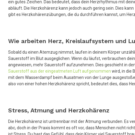
ein gutes Zeichen. Das bedeutet, dass dein Herzrhythmus mit dein
abläuft. Die Herzkohärenz kann jedoch auch gering sein. Dies kann
gibt es Herzkohärenzübungen, die du durchführen kannst, um Herz
Wie arbeiten Herz, Kreislaufsystem und 
Sobald du einen Atemzug nimmst, laufen in deinem Körper unzähli
Sauerstoff im Blut ausgeglichen. Wenn du läufst, verbrauchen dei
angewiesen, mehr Sauerstoff aufzunehmen. Dies geschieht in den Br
Sauerstoff aus der eingeatmeten Luft aufgenommen
wird, in di
mit dem Wasserdampf beim Ausatmen von der Lunge ausgestoßen. E
also von einer hohen Herzkohärenz spricht, bedeutet dies, dass H
Stress, Atmung und Herzkohärenz
Die Herzkohärenz ist untrennbar mit der Atmung verbunden. Es vers
abc, doch in der Praxis kommt es oft vor, dass Menschen nicht ric
ist Stress. Du hast das Gefühl, dass dein Körper viel Sauerstoff b