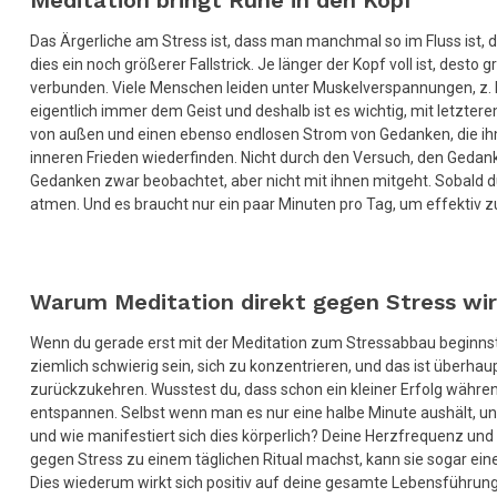
Meditation bringt Ruhe in den Kopf
Das Ärgerliche am Stress ist, dass man manchmal so im Fluss ist, d
dies ein noch größerer Fallstrick. Je länger der Kopf voll ist, des
verbunden. Viele Menschen leiden unter Muskelverspannungen, z. 
eigentlich immer dem Geist und deshalb ist es wichtig, mit letzte
von außen und einen ebenso endlosen Strom von Gedanken, die ihm 
inneren Frieden wiederfinden. Nicht durch den Versuch, den Gedan
Gedanken zwar beobachtet, aber nicht mit ihnen mitgeht. Sobald d
atmen. Und es braucht nur ein paar Minuten pro Tag, um effektiv zu
Warum Meditation direkt gegen Stress wi
Wenn du gerade erst mit der Meditation zum Stressabbau beginnst, 
ziemlich schwierig sein, sich zu konzentrieren, und das ist überha
zurückzukehren. Wusstest du, dass schon ein kleiner Erfolg während
entspannen. Selbst wenn man es nur eine halbe Minute aushält, unt
und wie manifestiert sich dies körperlich? Deine Herzfrequenz und
gegen Stress zu einem täglichen Ritual machst, kann sie sogar e
Dies wiederum wirkt sich positiv auf deine gesamte Lebensführung