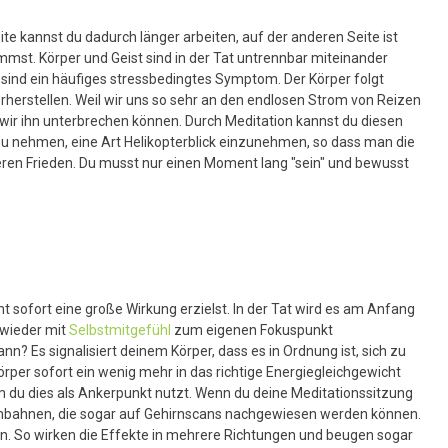
te kannst du dadurch länger arbeiten, auf der anderen Seite ist
kommst. Körper und Geist sind in der Tat untrennbar miteinander
ind ein häufiges stressbedingtes Symptom. Der Körper folgt
rherstellen. Weil wir uns so sehr an den endlosen Strom von Reizen
wir ihn unterbrechen können. Durch Meditation kannst du diesen
zu nehmen, eine Art Helikopterblick einzunehmen, so dass man die
eren Frieden. Du musst nur einen Moment lang "sein" und bewusst
 sofort eine große Wirkung erzielst. In der Tat wird es am Anfang
 wieder mit
Selbstmitgefühl
zum eigenen Fokuspunkt
n? Es signalisiert deinem Körper, dass es in Ordnung ist, sich zu
rper sofort ein wenig mehr in das richtige Energiegleichgewicht
em du dies als Ankerpunkt nutzt. Wenn du deine Meditationssitzung
venbahnen, die sogar auf Gehirnscans nachgewiesen werden können.
en. So wirken die Effekte in mehrere Richtungen und beugen sogar