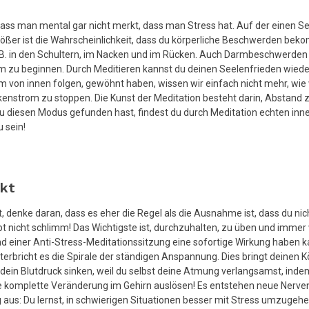
ass man mental gar nicht merkt, dass man Stress hat. Auf der einen Sei
to größer ist die Wahrscheinlichkeit, dass du körperliche Beschwerden be
B. in den Schultern, im Nacken und im Rücken. Auch Darmbeschwerden s
rem zu beginnen. Durch Meditieren kannst du deinen Seelenfrieden wiede
von innen folgen, gewöhnt haben, wissen wir einfach nicht mehr, wie 
kenstrom zu stoppen. Die Kunst der Meditation besteht darin, Abstand 
u diesen Modus gefunden hast, findest du durch Meditation echten inn
 sein!
rkt
denke daran, dass es eher die Regel als die Ausnahme ist, dass du nicht
upt nicht schlimm! Das Wichtigste ist, durchzuhalten, zu üben und immer
 einer Anti-Stress-Meditationssitzung eine sofortige Wirkung haben kan
erbricht es die Spirale der ständigen Anspannung. Dies bringt deinen Kö
 dein Blutdruck sinken, weil du selbst deine Atmung verlangsamst, ind
ine komplette Veränderung im Gehirn auslösen! Es entstehen neue Ner
 aus: Du lernst, in schwierigen Situationen besser mit Stress umzugeh