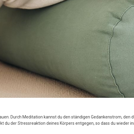
a
S
z
g
B
v
T
k
T
u
S
v
uen. Durch Meditation kannst du den ständigen Gedankenstrom, den du 
irkt du der Stressreaktion deines Körpers entgegen, so dass du wieder 