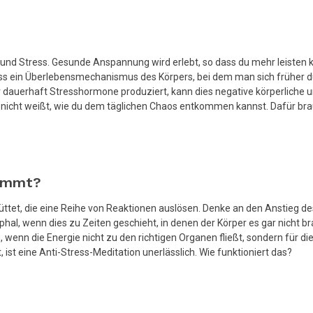
 Stress. Gesunde Anspannung wird erlebt, so dass du mehr leisten kann
s ein Überlebensmechanismus des Körpers, bei dem man sich früher dur
r dauerhaft Stresshormone produziert, kann dies negative körperliche 
 du nicht weißt, wie du dem täglichen Chaos entkommen kannst. Dafür 
nimmt?
tet, die eine Reihe von Reaktionen auslösen. Denke an den Anstieg de
ophal, wenn dies zu Zeiten geschieht, in denen der Körper es gar nicht b
 wenn die Energie nicht zu den richtigen Organen fließt, sondern für di
 ist eine Anti-Stress-Meditation unerlässlich. Wie funktioniert das?