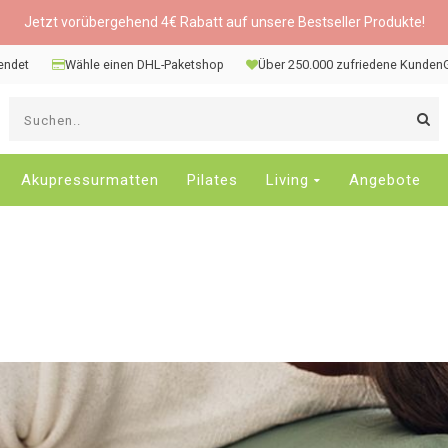
Jetzt vorübergehend 4€ Rabatt auf unsere Bestseller Produkte!
sendet
Wähle einen DHL-Paketshop
Über 250.000 zufriedene Kunden
V
d
P
n
Akupressurmatten
Pilates
Living
Angebote
o
u
u
d
v
E
a
D
d
E
z