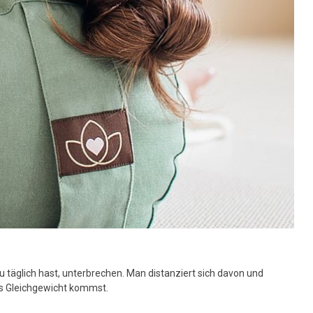
usgewählten
uchergebnis
u
elangen.
enutzer
on
ouchgeräten
önnen
ouch-
nd
treichgesten
erwenden.
täglich hast, unterbrechen. Man distanziert sich davon und
ins Gleichgewicht kommst.