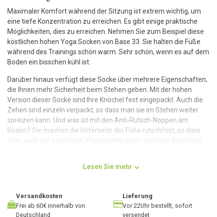
Maximaler Komfort während der Sitzung ist extrem wichtig, um
eine tiefe Konzentration zu erreichen. Es gibt einige praktische
Möglichkeiten, dies zu erreichen. Nehmen Sie zum Beispiel diese
köstlichen hohen Yoga Socken von Base 33. Sie halten die Füße
während des Trainings schön warm. Sehr schön, wenn es auf dem
Boden ein bisschen kühl ist.
Darüber hinaus verfügt diese Socke über mehrere Eigenschaften,
die Ihnen mehr Sicherheit beim Stehen geben. Mit der hohen
Version dieser Socke sind Ihre Knöchel fest eingepackt. Auch die
Zehen sind einzeln verpackt, so dass man sie im Stehen weiter
spreizen kann. Und was ist mit den Anti-Rutsch-Noppen am
Boden? Sie machen die Unterseite der Füße rutschfest, so dass
man auch auf rutschigen Yogamatten einen sicheren Stand hat.
Lesen Sie mehr
Die beste Erfahrung
Es gibt eine Reihe von Zubehörteilen, die Ihnen helfen können, das
Versandkosten
Lieferung
Beste aus Ihrer Praxis herauszuholen. Brauchen Sie mehr
Frei ab 60€ innerhalb von
Vor 22Uhr bestellt, sofort
Unterstützung, weil Sie neu in diesem Stil sind? Dann könnte auch
Deutschland
versendet