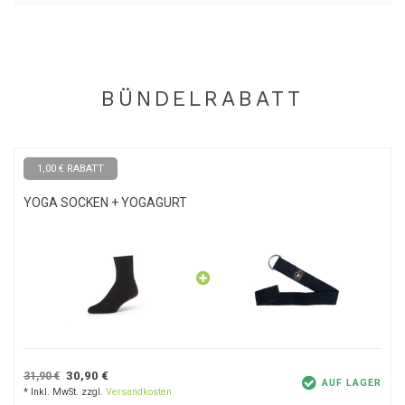
Temperatur und lassen Sie die Socken an der Luft trocknen. Das
Material ist schnell trocknend, so dass sie bald für ein neues Yoga-
Abenteuer bereit sind!
BÜNDELRABATT
Bitte beachten Sie: Rücksendungen
Wenn Sie die Socken getragen haben oder die Verpackung
1,00 € RABATT
geöffnet wurde, können wir Wertersatz berechnen, da wir dieses
Produkt aus hygienischen Gründen nicht mehr verkaufen können.
YOGA SOCKEN + YOGAGURT
30,90 €
31,90 €
AUF LAGER
* Inkl. MwSt. zzgl.
Versandkosten