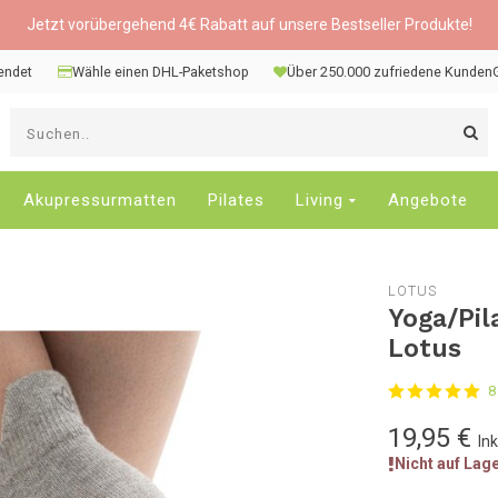
Jetzt vorübergehend 4€ Rabatt auf unsere Bestseller Produkte!
sendet
Wähle einen DHL-Paketshop
Über 250.000 zufriedene Kunden
V
d
P
n
Akupressurmatten
Pilates
Living
Angebote
o
u
u
LOTUS
d
Yoga/Pil
v
Lotus
E
a
8
D
d
19,95 €
In
E
Nicht auf Lag
z