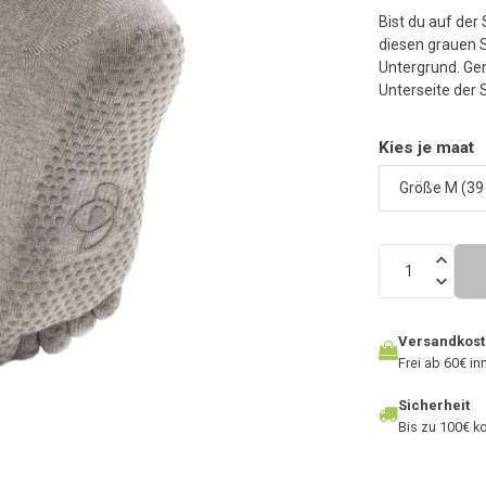
a
Bist du auf de
S
diesen grauen 
z
Untergrund. Gen
g
Unterseite der 
B
v
Kies je maat
T
k
Größe M (39 
T
u
S
v
Versandkos
Frei ab 60€ i
Sicherheit
Bis zu 100€ ko