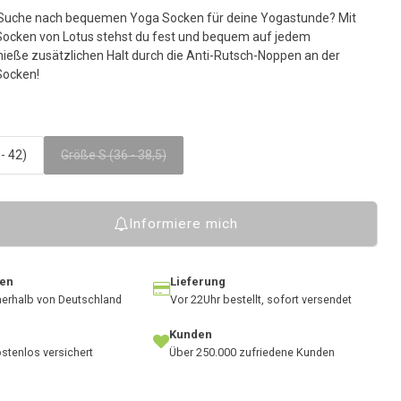
usgewählten
r Suche nach bequemen Yoga Socken für deine Yogastunde? Mit
uchergebnis
Socken von Lotus stehst du fest und bequem auf jedem
u
ieße zusätzlichen Halt durch die Anti-Rutsch-Noppen an der
elangen.
Socken!
enutzer
on
ouchgeräten
önnen
- 42)
Größe S (36 - 38,5)
ouch-
nd
treichgesten
erwenden.
Informiere mich
ten
Lieferung
nnerhalb von Deutschland
Vor 22Uhr bestellt, sofort versendet
Kunden
stenlos versichert
Über 250.000 zufriedene Kunden