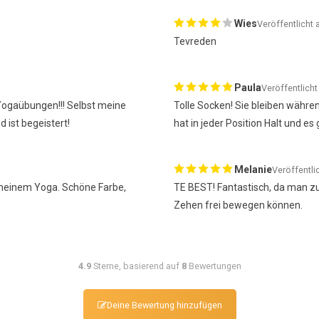
Wies
Veröffentlicht
Tevreden
Paula
Veröffentlich
 Yogaübungen!!! Selbst meine
Tolle Socken! Sie bleiben währ
d ist begeistert!
hat in jeder Position Halt und es
Melanie
Veröffentli
 meinem Yoga. Schöne Farbe,
TE BEST! Fantastisch, da man zus
Zehen frei bewegen können.
4.9
Sterne, basierend auf
8
Bewertungen
Deine Bewertung hinzufügen