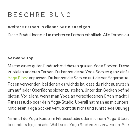
BESCHREIBUNG
Weitere Farben in dieser Serie anzeigen
Diese Produktserie ist in mehreren Farben erhältlich. Alle Farben au
Verwendung
Mache einen guten Eindruck mit diesen grauen Yoga Socken. Diese F
zu vielen anderen Farben. Du kannst deine Yoga Socken ganz einfa
Yoga Block
anpassen. Du kannst die Socken auf deiner Yogamatte 
Posen verwenden, bei denen es wichtig ist, dass du nicht ausrutsc
um auf jeder Oberfläche sicher zu stehen. Unter den Socken befind
bieten. Vor allem, wenn man Yoga an verschiedenen Orten macht, is
Fitnessstudio oder dein Yoga-Studio. Überall hat man es mit untersc
Mit diesen Yoga Socken verrutscht du nicht und führst jede Übung 
Nimmst du Yoga-Kurse im Fitnessstudio oder in einem Yoga-Studio
besonders hygienische Wahl sein, Yoga Socken zu verwenden. So kan