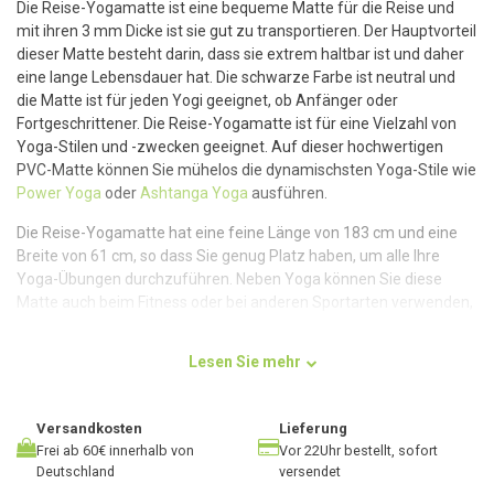
Die Reise-Yogamatte ist eine bequeme Matte für die Reise und
mit ihren 3 mm Dicke ist sie gut zu transportieren. Der Hauptvorteil
dieser Matte besteht darin, dass sie extrem haltbar ist und daher
eine lange Lebensdauer hat. Die schwarze Farbe ist neutral und
die Matte ist für jeden Yogi geeignet, ob Anfänger oder
Fortgeschrittener. Die Reise-Yogamatte ist für eine Vielzahl von
Yoga-Stilen und -zwecken geeignet. Auf dieser hochwertigen
PVC-Matte können Sie mühelos die dynamischsten Yoga-Stile wie
Power Yoga
oder
Ashtanga Yoga
ausführen.
Die Reise-Yogamatte hat eine feine Länge von 183 cm und eine
Breite von 61 cm, so dass Sie genug Platz haben, um alle Ihre
Yoga-Übungen durchzuführen. Neben Yoga können Sie diese
Matte auch beim Fitness oder bei anderen Sportarten verwenden,
bei denen Sie eine griffige Oberfläche benötigen.
Lesen Sie mehr
Die beste Erfahrung
Versandkosten
Lieferung
Sie machen einen Wochenendtrip zum Yoga oder in den Urlaub
Frei ab 60€ innerhalb von
Vor 22Uhr bestellt, sofort
und wollen nicht ohne Matte abreisen? Dann ist diese spezielle
Deutschland
versendet
Reiseausgabe der Studio-Yogamatte Ihr Partner für unterwegs!