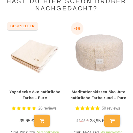
HAST DU HIER SCHON DRÜBER
NACHGEDACHT?
BESTSELLER
-9%
Yogadecke öko natürliche
Meditationskissen öko Jute
Farbe - Pure
natürliche Farbe rund - Pure
26 reviews
50 reviews
39,95 €
38,95 €
42,95 €
* Inkl. MwSt. zzgl.
Versandkosten
* Inkl. MwSt. zzgl.
Versandkosten