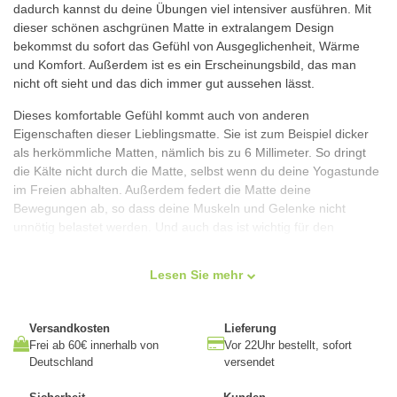
dadurch kannst du deine Übungen viel intensiver ausführen. Mit
dieser schönen aschgrünen Matte in extralangem Design
bekommst du sofort das Gefühl von Ausgeglichenheit, Wärme
und Komfort. Außerdem ist es ein Erscheinungsbild, das man
nicht oft sieht und das dich immer gut aussehen lässt.
Dieses komfortable Gefühl kommt auch von anderen
Eigenschaften dieser Lieblingsmatte. Sie ist zum Beispiel dicker
als herkömmliche Matten, nämlich bis zu 6 Millimeter. So dringt
die Kälte nicht durch die Matte, selbst wenn du deine Yogastunde
im Freien abhalten. Außerdem federt die Matte deine
Bewegungen ab, so dass deine Muskeln und Gelenke nicht
unnötig belastet werden. Und auch das ist wichtig für den
Komfort, selbst bei dynamischen Stilen.
Lesen Sie mehr
Das beste Erlebnis
Versandkosten
Lieferung
Die Dicke der Matte sorgt dafür, dass du gut flach auf dem Boden
Frei ab 60€ innerhalb von
Vor 22Uhr bestellt, sofort
liegst. Das gilt auch für Außenflächen, die uneben sein können.
Deutschland
versendet
Diese Matte eignet sich also hervorragend für unterwegs. Ist die
Matte schwer? Nein, denn das PVC ist ein leichtes Material, so