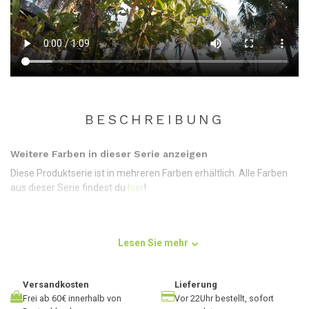
BESCHREIBUNG
Weitere Farben in dieser Serie anzeigen
Diese Produktserie ist in mehreren Farben erhältlich. Alle Farben
aus dieser Serie findest du
hier
!
Lesen Sie mehr
Verwendung
Egal ob du
Hatha Yoga
,
Vinyasa
oder
Power Yoga
praktizierst:
Diese schöne, strapazierfähige, aschgrüne Yogamatte von Lotus
Versandkosten
Lieferung
ist ein Allrounder. Die Matte hat eine angenehme Größe von 183 x
Frei ab 60€ innerhalb von
Vor 22Uhr bestellt, sofort
61 cm, so dass sich Jung und Alt, Groß und Klein auf dieser