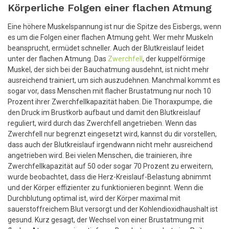
Körperliche Folgen einer flachen Atmung
Eine höhere Muskelspannung ist nur die Spitze des Eisbergs, wenn
es um die Folgen einer flachen Atmung geht. Wer mehr Muskeln
beansprucht, ermüdet schneller. Auch der Blutkreislauf leidet
unter der flachen Atmung. Das
Zwerchfell
, der kuppelförmige
Muskel, der sich bei der Bauchatmung ausdehnt, ist nicht mehr
ausreichend trainiert, um sich auszudehnen. Manchmal kommt es
sogar vor, dass Menschen mit flacher Brustatmung nur noch 10
Prozent ihrer Zwerchfellkapazität haben. Die Thoraxpumpe, die
den Druck im Brustkorb aufbaut und damit den Blutkreislauf
reguliert, wird durch das Zwerchfell angetrieben. Wenn das
Zwerchfell nur begrenzt eingesetzt wird, kannst du dir vorstellen,
dass auch der Blutkreislauf irgendwann nicht mehr ausreichend
angetrieben wird. Bei vielen Menschen, die trainieren, ihre
Zwerchfellkapazität auf 50 oder sogar 70 Prozent zu erweitern,
wurde beobachtet, dass die Herz-Kreislauf-Belastung abnimmt
und der Körper effizienter zu funktionieren beginnt. Wenn die
Durchblutung optimal ist, wird der Körper maximal mit
sauerstoffreichem Blut versorgt und der Kohlendioxidhaushalt ist
gesund. Kurz gesagt, der Wechsel von einer Brustatmung mit