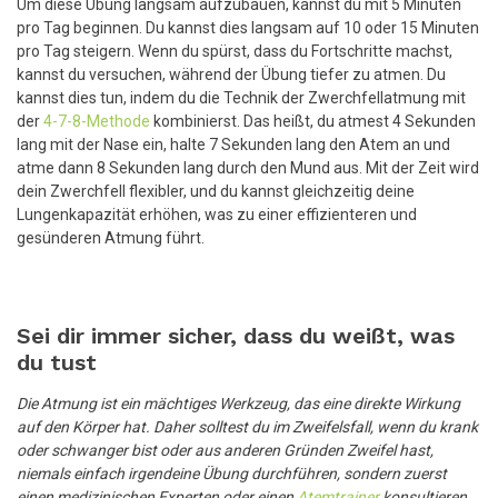
Um diese Übung langsam aufzubauen, kannst du mit 5 Minuten
pro Tag beginnen. Du kannst dies langsam auf 10 oder 15 Minuten
pro Tag steigern. Wenn du spürst, dass du Fortschritte machst,
kannst du versuchen, während der Übung tiefer zu atmen. Du
kannst dies tun, indem du die Technik der Zwerchfellatmung mit
der
4-7-8-Methode
kombinierst. Das heißt, du atmest 4 Sekunden
lang mit der Nase ein, halte 7 Sekunden lang den Atem an und
atme dann 8 Sekunden lang durch den Mund aus. Mit der Zeit wird
dein Zwerchfell flexibler, und du kannst gleichzeitig deine
Lungenkapazität erhöhen, was zu einer effizienteren und
gesünderen Atmung führt.
Sei dir immer sicher, dass du weißt, was
du tust
Die Atmung ist ein mächtiges Werkzeug, das eine direkte Wirkung
auf den Körper hat. Daher solltest du im Zweifelsfall, wenn du krank
oder schwanger bist oder aus anderen Gründen Zweifel hast,
niemals einfach irgendeine Übung durchführen, sondern zuerst
einen medizinischen Experten oder einen
Atemtrainer
konsultieren,