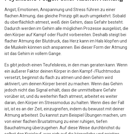
Angst, Emotionen, Anspannung und Stress führen zu einer
flachen Atmung; das gleiche Prinzip gilt auch umgekehrt. Sobald
du oberflächlich atmest, weiß dein Gehirn, dass Gefahr besteht.
Dadurch werden im Gehirn alle möglichen Prozesse ausgelöst, die
den Körper auf Kampf oder Flucht vorbereiten. Deshalb steigt bei
flacher Atmung der Blutdruck, das Herz kann im Hals klopfen und
die Muskeln können sich anspannen. Bei dieser Form der Atmung
ist das Gehirn in vollem Gange.
Es gibt jedoch einen Teufelskreis, in den man geraten kann. Wenn
ein äußerer Faktor deinen Körper in den Kampf-/Fluchtmodus
versetzt, beginnst du flach zu atmen und dein Gehirn wird
aktiviert, um deinen Körper bereit zu machen. Wenn das Gehirn
jedoch nicht das Signal erhält, dass die unmittelbare Gefahr
vorüber ist, und du weiterhin flach atmest, arbeitet es weiter
daran, den Körper im Stressmodus zu halten. Wenn dies der Fall
ist, ist es an der Zeit, einzugreifen, indem du bewusst mit deiner
Atmung arbeitest. Du kannst zum Beispiel Übungen machen, um
von einer flachen Brustatmung zu einer ruhigen, tiefen
Bauchatmung überzugehen. Auf diese Weise durchbrichst du
selbst den Kreislauf, was sich auf die körperliche und geistige