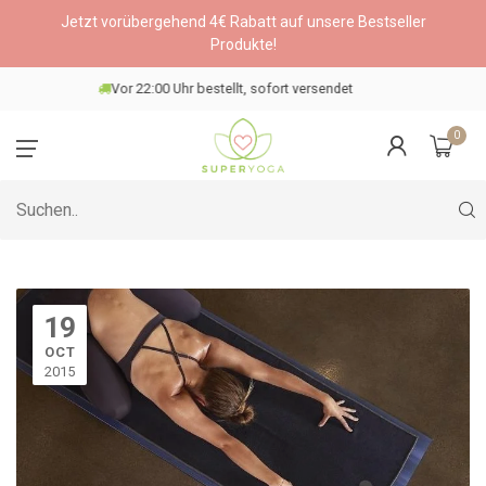
Jetzt vorübergehend 4€ Rabatt auf unsere Bestseller
Produkte!
Wähle einen DHL-Paketshop
0
19
OCT
2015