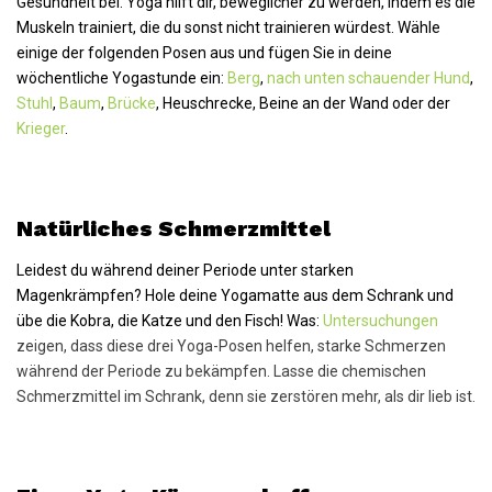
Gesundheit bei. Yoga hilft dir, beweglicher zu werden, indem es die
Muskeln trainiert, die du sonst nicht trainieren würdest. Wähle
einige der folgenden Posen aus und fügen Sie in deine
wöchentliche Yogastunde ein:
Berg
,
nach unten schauender Hund
,
Stuhl
,
Baum
,
Brücke
, Heuschrecke, Beine an der Wand oder der
Krieger
.
Natürliches Schmerzmittel
Leidest du während deiner Periode unter starken
Magenkrämpfen? Hole deine Yogamatte aus dem Schrank und
übe die Kobra, die Katze und den Fisch! Was:
Untersuchungen
zeigen, dass diese drei Yoga-Posen helfen, starke Schmerzen
während der Periode zu bekämpfen. Lasse die chemischen
Schmerzmittel im Schrank, denn sie zerstören mehr, als dir lieb ist.